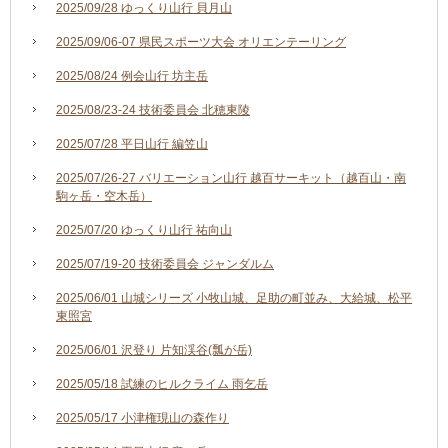
2025/09/28 ゆっくり山行 貝月山
2025/09/06-07 県民スポーツ大会 オリエンテーリング
2025/08/24 例会山行 坊主岳
2025/08/23-24 技術委員会 北穂東陵
2025/07/28 平日山行 編笠山
2025/07/26-27 バリエーション山行 越百サーキット（越百山・南
駒ヶ岳・空木岳）
2025/07/20 ゆっくり山行 祐向山
2025/07/19-20 技術委員会 ジャンダルム
2025/06/01 山城シリーズ 小牧山城、足助の町並み、大給城、松平
東照宮
2025/06/01 沢登り 片知渓谷(瓢が岳)
2025/05/18 試練のヒルクライム 雨乞岳
2025/05/17 小津権現山の森作り