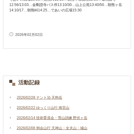
12:56/13:03…金剛證寺バス停13:10/30…山上公苑13:40/50…朝熊ヶ岳
14:10/17…朝熊峠14:25…であいの広場15:30
2026年02月02日
活動記録
2026/02/28 テント泊 天狗岳
2026/02/22 ゆっくり山行 南宮山
2026/02/14 技術委員会・雪山訓練 野伏ヶ岳
2026/02/08 例会山行 天神山・女夫山・城山