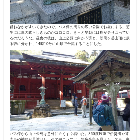
皆おなかがすいてきたので、バス停の周りの広い公園でお昼にする。芝
生には鹿の糞らしきものがコロコロ。きっと早朝には鹿が走り回ってい
るのだろうな。昼食の後は、山上公苑に向かう班と、朝熊ヶ岳山頂に戻
る班に分かれ、14時10分に山頂で合流することにした。
バス停から山上公苑は意外に近くすぐ着いた。360度展望で伊勢湾や答
志島や神島が見渡せた。その向こうには、知多半島も見えた。でも、寒