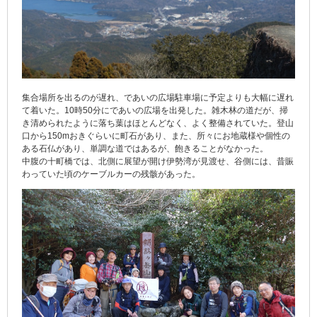
集合場所を出るのが遅れ、であいの広場駐車場に予定よりも大幅に遅れ
て着いた。10時50分にであいの広場を出発した。雑木林の道だが、掃
き清められたように落ち葉はほとんどなく、よく整備されていた。登山
口から150mおきぐらいに町石があり、また、所々にお地蔵様や個性の
ある石仏があり、単調な道ではあるが、飽きることがなかった。
中腹の十町橋では、北側に展望が開け伊勢湾が見渡せ、谷側には、昔賑
わっていた頃のケーブルカーの残骸があった。