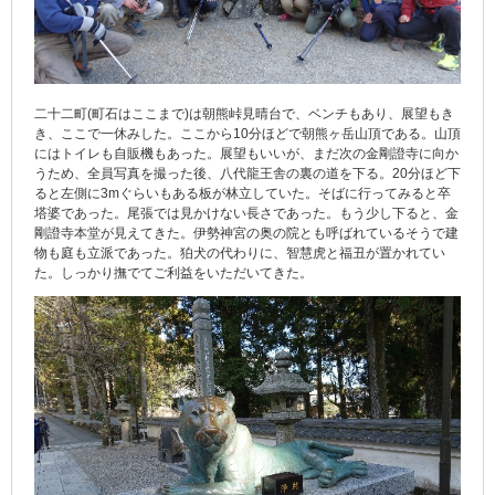
二十二町(町石はここまで)は朝熊峠見晴台で、ベンチもあり、展望もき
き、ここで一休みした。ここから10分ほどで朝熊ヶ岳山頂である。山頂
にはトイレも自販機もあった。展望もいいが、まだ次の金剛證寺に向か
うため、全員写真を撮った後、八代龍王舎の裏の道を下る。20分ほど下
ると左側に3mぐらいもある板が林立していた。そばに行ってみると卒
塔婆であった。尾張では見かけない長さであった。もう少し下ると、金
剛證寺本堂が見えてきた。伊勢神宮の奥の院とも呼ばれているそうで建
物も庭も立派であった。狛犬の代わりに、智慧虎と福丑が置かれてい
た。しっかり撫でてご利益をいただいてきた。