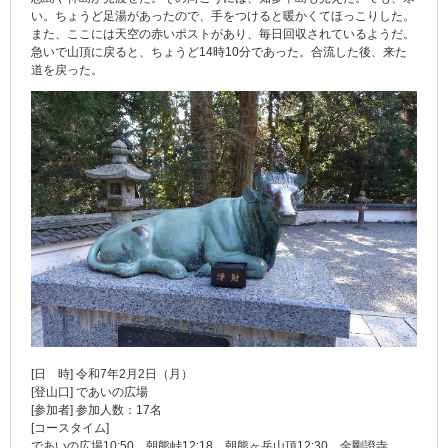
い。ちょうど足湯があったので、手をつけると暖かくてほっこりした。
また、ここには天空の赤いポストがあり、毎日回収されているようだ。
急いで山頂に戻ると、ちょうど14時10分であった。合流した後、来た
道を戻った。
[日 時] 令和7年2月2日（月）
[登山口] であいの広場
[参加者] 参加人数：17名
[コースタイム]
であいの広場10:50…朝熊峠12:18…朝熊ヶ岳山頂12:30…金剛證寺