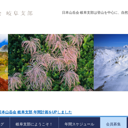
日本山岳会 岐阜支部は登山を中心に、自
日本山岳会 岐阜支部 年間計画をUPしました
ログ
岐阜支部にようこそ！
年間スケジュール
会員募集