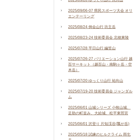
2025/09/28 ゆっくり山行 貝月山
2025/09/06-07 県民スポーツ大会 オリ
エンテーリング
2025/08/24 例会山行 坊主岳
2025/08/23-24 技術委員会 北穂東陵
2025/07/28 平日山行 編笠山
2025/07/26-27 バリエーション山行 越
百サーキット（越百山・南駒ヶ岳・空
木岳）
2025/07/20 ゆっくり山行 祐向山
2025/07/19-20 技術委員会 ジャンダル
ム
2025/06/01 山城シリーズ 小牧山城、
足助の町並み、大給城、松平東照宮
2025/06/01 沢登り 片知渓谷(瓢が岳)
2025/05/18 試練のヒルクライム 雨乞