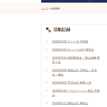
トップ
›
会員募集
活動記録
2026/02/28 テント泊 天狗岳
2026/02/22 ゆっくり山行 南宮山
2026/02/14 技術委員会・雪山訓練 野
伏ヶ岳
2026/02/08 例会山行 天神山・女夫
山・城山
2026/02/02 平日山行 朝熊ヶ岳
2026/01/18 バリエーション登山 天狗
山
2026/01/11 例会山行 鳩吹山