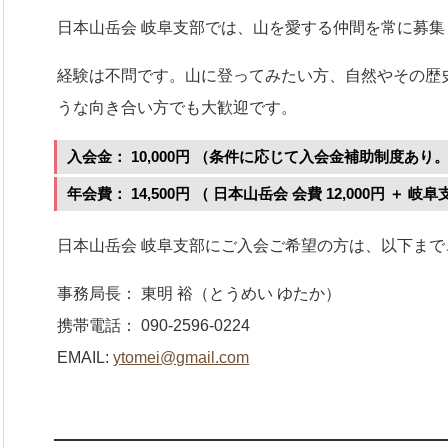
日本山岳会 岐阜支部では、山を愛する仲間を常に募集
経験は不問です。山に登ってみたい方、自然やその歴
うな向き合い方でも大歓迎です。
入会金： 10,000円 （条件に応じて入会金補助制度あ
年会費： 14,500円 （ 日本山岳会 会費 12,000円 ＋ 岐阜支
日本山岳会 岐阜支部にご入会ご希望の方は、以下ま
事務局長： 東明 裕（とうめい ゆたか）
携帯電話： 090-2596-0224
EMAIL:
ytomei@gmail.com