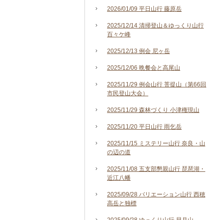
2026/01/09 平日山行 藤原岳
2025/12/14 清掃登山＆ゆっくり山行
百々ケ峰
2025/12/13 例会 尼ヶ岳
2025/12/06 晩餐会と高尾山
2025/11/29 例会山行 菩提山（第66回
市民登山大会）
2025/11/29 森林づくり 小津権現山
2025/11/20 平日山行 雨乞岳
2025/11/15 ミステリー山行 奈良・山
の辺の道
2025/11/08 五支部懇親山行 琵琶湖・
近江八幡
2025/09/28 バリエーション山行 西穂
高岳と独標