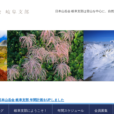
日本山岳会 岐阜支部は登山を中心に、自
日本山岳会 岐阜支部 年間計画をUPしました
ログ
岐阜支部にようこそ！
年間スケジュール
会員募集