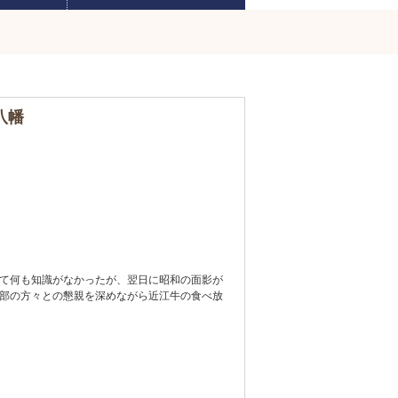
八幡
て何も知識がなかったが、翌日に昭和の面影が
部の方々との懇親を深めながら近江牛の食べ放