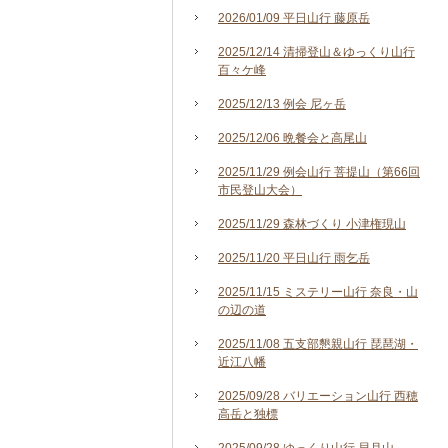
2026/01/09 平日山行 藤原岳
2025/12/14 清掃登山＆ゆっくり山行
百々ケ峰
2025/12/13 例会 尼ヶ岳
2025/12/06 晩餐会と高尾山
2025/11/29 例会山行 菩提山（第66回
市民登山大会）
2025/11/29 森林づくり 小津権現山
2025/11/20 平日山行 雨乞岳
2025/11/15 ミステリー山行 奈良・山
の辺の道
2025/11/08 五支部懇親山行 琵琶湖・
近江八幡
2025/09/28 バリエーション山行 西穂
高岳と独標