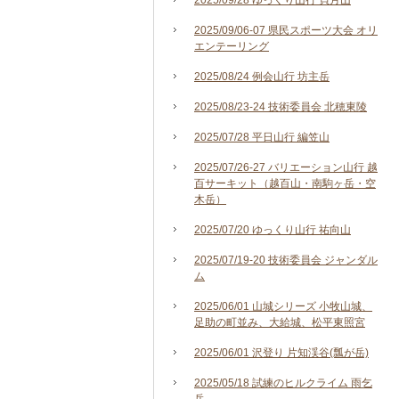
2025/09/28 ゆっくり山行 貝月山
2025/09/06-07 県民スポーツ大会 オリ
エンテーリング
2025/08/24 例会山行 坊主岳
2025/08/23-24 技術委員会 北穂東陵
2025/07/28 平日山行 編笠山
2025/07/26-27 バリエーション山行 越
百サーキット（越百山・南駒ヶ岳・空
木岳）
2025/07/20 ゆっくり山行 祐向山
2025/07/19-20 技術委員会 ジャンダル
ム
2025/06/01 山城シリーズ 小牧山城、
足助の町並み、大給城、松平東照宮
2025/06/01 沢登り 片知渓谷(瓢が岳)
2025/05/18 試練のヒルクライム 雨乞