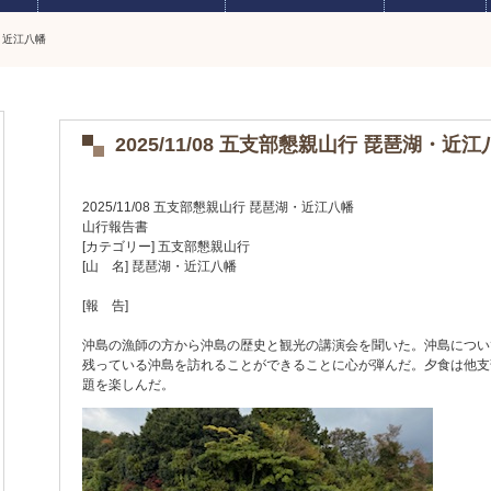
湖・近江八幡
2025/11/08 五支部懇親山行 琵琶湖・近江
2025/11/08 五支部懇親山行 琵琶湖・近江八幡
山行報告書
[カテゴリー] 五支部懇親山行
[山 名] 琵琶湖・近江八幡
[報 告]
沖島の漁師の方から沖島の歴史と観光の講演会を聞いた。沖島につい
残っている沖島を訪れることができることに心が弾んだ。夕食は他支
題を楽しんだ。